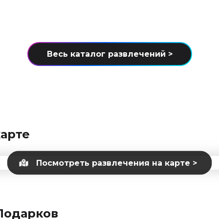
арте
Подарков