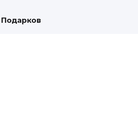
 Подарков
Пять
серт
На любо
ваш под